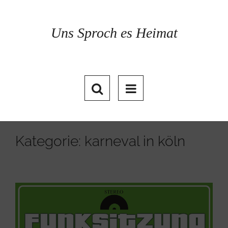
Skip
to
content
Uns Sproch es Heimat
Kategorie: karneval in köln