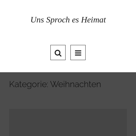
Skip
to
content
Uns Sproch es Heimat
Kategorie: Weihnachten