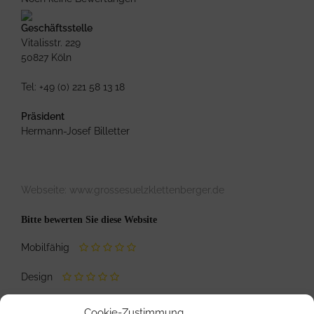
Geschäftsstelle
Vitalisstr. 229
50827 Köln
Tel: +49 (0) 221 58 13 18
Präsident
Hermann-Josef Billetter
Webseite:
www.grossesuelzklettenberger.de
Bitte bewerten Sie diese Website
Mobilfähig
Design
Inhalte / Informationen
Cookie-Zustimmung