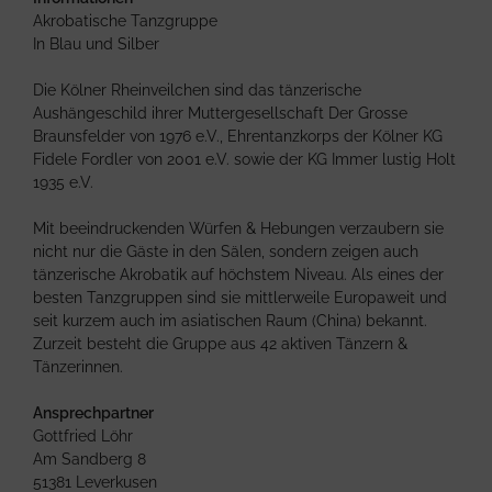
Akrobatische Tanzgruppe
In Blau und Silber
Die Kölner Rheinveilchen sind das tänzerische
Aushängeschild ihrer Muttergesellschaft Der Grosse
Braunsfelder von 1976 e.V., Ehrentanzkorps der Kölner KG
Fidele Fordler von 2001 e.V. sowie der KG Immer lustig Holt
1935 e.V.
Mit beeindruckenden Würfen & Hebungen verzaubern sie
nicht nur die Gäste in den Sälen, sondern zeigen auch
tänzerische Akrobatik auf höchstem Niveau. Als eines der
besten Tanzgruppen sind sie mittlerweile Europaweit und
seit kurzem auch im asiatischen Raum (China) bekannt.
Zurzeit besteht die Gruppe aus 42 aktiven Tänzern &
Tänzerinnen.
Ansprechpartner
Gottfried Löhr
Am Sandberg 8
51381 Leverkusen