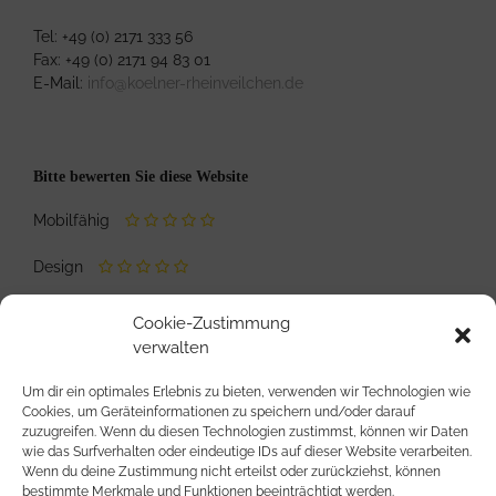
Tel: +49 (0) 2171 333 56
Fax: +49 (0) 2171 94 83 01
E-Mail:
info@koelner-rheinveilchen.de
Bitte bewerten Sie diese Website
Mobilfähig
Design
Inhalte / Informationen
Cookie-Zustimmung
verwalten
Ladezeit
Um dir ein optimales Erlebnis zu bieten, verwenden wir Technologien wie
Cookies, um Geräteinformationen zu speichern und/oder darauf
zuzugreifen. Wenn du diesen Technologien zustimmst, können wir Daten
wie das Surfverhalten oder eindeutige IDs auf dieser Website verarbeiten.
Wenn du deine Zustimmung nicht erteilst oder zurückziehst, können
bestimmte Merkmale und Funktionen beeinträchtigt werden.