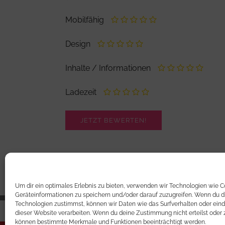
Mobilfähig
Design
Inhalte / Informationen
Ladezeit
Um dir ein optimales Erlebnis zu bieten, verwenden wir Technologien wie 
Geräteinformationen zu speichern und/oder darauf zuzugreifen. Wenn du d
Technologien zustimmst, können wir Daten wie das Surfverhalten oder eind
dieser Website verarbeiten. Wenn du deine Zustimmung nicht erteilst oder 
können bestimmte Merkmale und Funktionen beeinträchtigt werden.