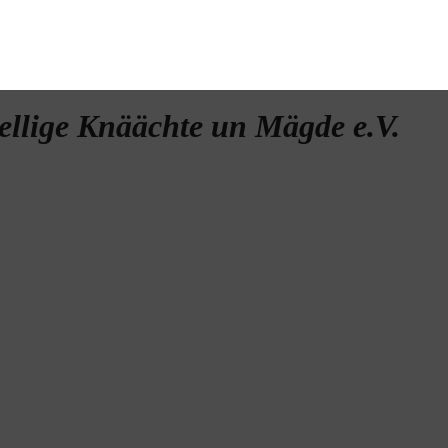
ellige Knäächte un Mägde e.V.