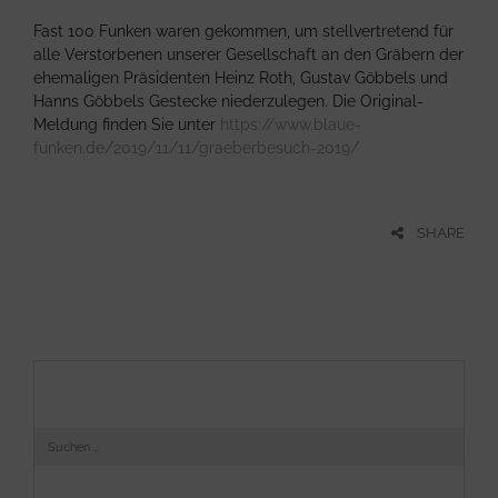
Fast 100 Funken waren gekommen, um stellvertretend für
alle Verstorbenen unserer Gesellschaft an den Gräbern der
ehemaligen Präsidenten Heinz Roth, Gustav Göbbels und
Hanns Göbbels Gestecke niederzulegen. Die Original-
Meldung finden Sie unter
https://www.blaue-
funken.de/2019/11/11/graeberbesuch-2019/
SHARE
S
u
c
h