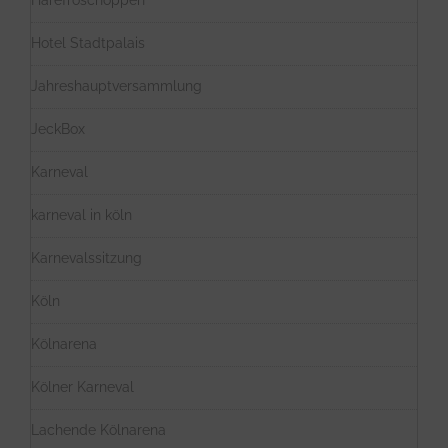
Härefröschoppen
Hotel Stadtpalais
Jahreshauptversammlung
JeckBox
Karneval
karneval in köln
Karnevalssitzung
Köln
Kölnarena
Kölner Karneval
Lachende Kölnarena