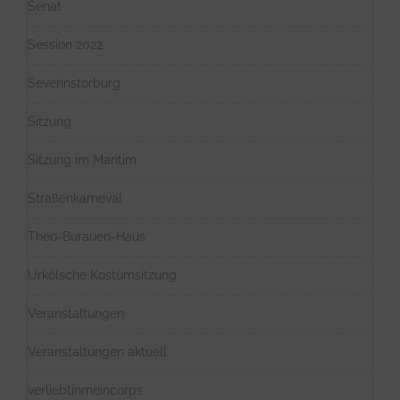
Senat
Session 2022
Severinstorburg
Sitzung
Sitzung im Maritim
Straßenkarneval
Theo-Burauen-Haus
Urkölsche Kostümsitzung
Veranstaltungen
Veranstaltungen aktuell
verliebtinmeincorps