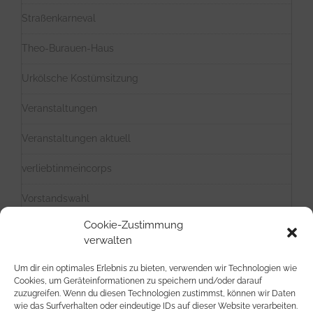
Straßenkarneval
Theo-Burauen-Haus
Urkölsche Kostümsitzung
Veranstaltungen
Veranstaltungen aktuell
verliebtinmeincorps
Vorstandswahl
Cookie-Zustimmung
Weiberfastnacht
verwalten
Weihnachten
Um dir ein optimales Erlebnis zu bieten, verwenden wir Technologien wie
Cookies, um Geräteinformationen zu speichern und/oder darauf
Zusammenschluss
zuzugreifen. Wenn du diesen Technologien zustimmst, können wir Daten
wie das Surfverhalten oder eindeutige IDs auf dieser Website verarbeiten.