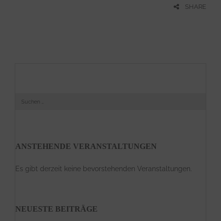
SHARE
S
u
c
h
e
n
a
ANSTEHENDE VERANSTALTUNGEN
c
h
:
Es gibt derzeit keine bevorstehenden Veranstaltungen.
NEUESTE BEITRÄGE