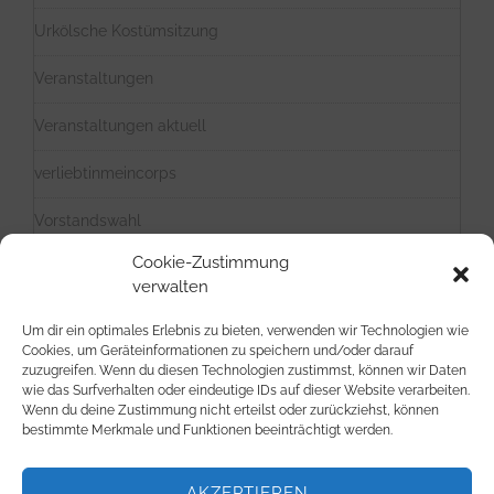
Urkölsche Kostümsitzung
Veranstaltungen
Veranstaltungen aktuell
verliebtinmeincorps
Vorstandswahl
Cookie-Zustimmung
Weiberfastnacht
verwalten
Weihnachten
Um dir ein optimales Erlebnis zu bieten, verwenden wir Technologien wie
Cookies, um Geräteinformationen zu speichern und/oder darauf
Zusammenschluss
zuzugreifen. Wenn du diesen Technologien zustimmst, können wir Daten
wie das Surfverhalten oder eindeutige IDs auf dieser Website verarbeiten.
Wenn du deine Zustimmung nicht erteilst oder zurückziehst, können
bestimmte Merkmale und Funktionen beeinträchtigt werden.
AKZEPTIEREN