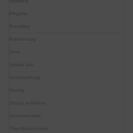
Neumarkt
Pfingsten
Rheinflotte
Rosenmontag
Senat
Session 2022
Severinstorburg
Sitzung
Sitzung im Maritim
Straßenkarneval
Theo-Burauen-Haus