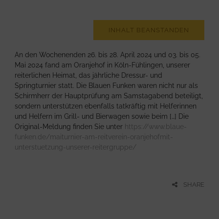
INHALT BEANSTANDEN
An den Wochenenden 26. bis 28. April 2024 und 03. bis 05.
Mai 2024 fand am Oranjehof in Köln-Fühlingen, unserer
reiterlichen Heimat, das jährliche Dressur- und
Springturnier statt. Die Blauen Funken waren nicht nur als
Schirmherr der Hauptprüfung am Samstagabend beteiligt,
sondern unterstützen ebenfalls tatkräftig mit Helferinnen
und Helfern im Grill- und Bierwagen sowie beim […] Die
Original-Meldung finden Sie unter
https://www.blaue-
funken.de/maiturnier-am-reitverein-oranjehofmit-
unterstuetzung-unserer-reitergruppe/
SHARE