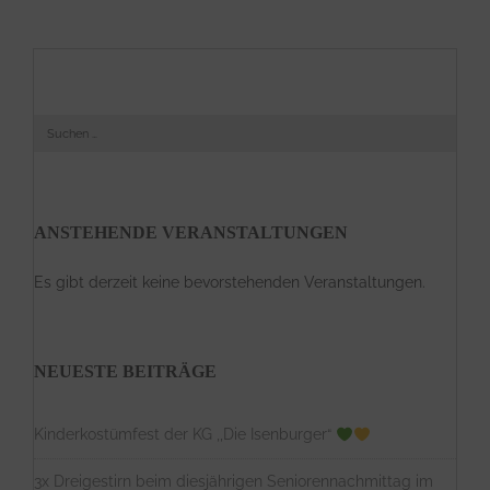
S
u
c
h
e
n
a
ANSTEHENDE VERANSTALTUNGEN
c
h
:
Es gibt derzeit keine bevorstehenden Veranstaltungen.
NEUESTE BEITRÄGE
Kinderkostümfest der KG ,,Die Isenburger“
3x Dreigestirn beim diesjährigen Seniorennachmittag im