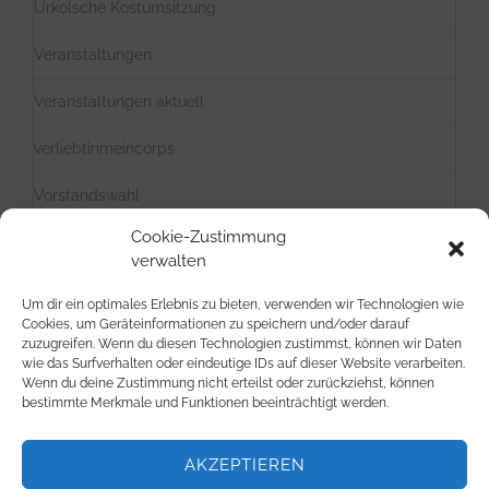
Urkölsche Kostümsitzung
Veranstaltungen
Veranstaltungen aktuell
verliebtinmeincorps
Vorstandswahl
Cookie-Zustimmung
Weiberfastnacht
verwalten
Weihnachten
Um dir ein optimales Erlebnis zu bieten, verwenden wir Technologien wie
Cookies, um Geräteinformationen zu speichern und/oder darauf
Zusammenschluss
zuzugreifen. Wenn du diesen Technologien zustimmst, können wir Daten
wie das Surfverhalten oder eindeutige IDs auf dieser Website verarbeiten.
Wenn du deine Zustimmung nicht erteilst oder zurückziehst, können
bestimmte Merkmale und Funktionen beeinträchtigt werden.
AKZEPTIEREN