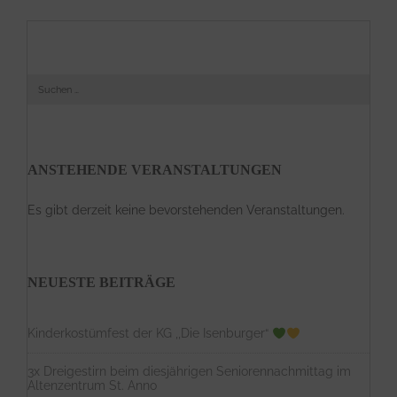
S
u
c
h
e
n
a
ANSTEHENDE VERANSTALTUNGEN
c
h
:
Es gibt derzeit keine bevorstehenden Veranstaltungen.
NEUESTE BEITRÄGE
Kinderkostümfest der KG ,,Die Isenburger“
3x Dreigestirn beim diesjährigen Seniorennachmittag im
Altenzentrum St. Anno